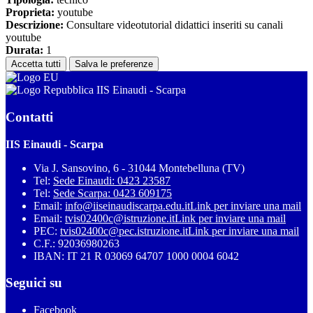
Proprieta:
youtube
Descrizione:
Consultare videotutorial didattici inseriti su canali
youtube
Durata:
1
Accetta tutti
Salva le preferenze
IIS Einaudi - Scarpa
Contatti
IIS Einaudi - Scarpa
Via J. Sansovino, 6 - 31044 Montebelluna (TV)
Tel:
Sede Einaudi: 0423 23587
Tel:
Sede Scarpa: 0423 609175
Email:
info@iiseinaudiscarpa.edu.it
Link per inviare una mail
Email:
tvis02400c@istruzione.it
Link per inviare una mail
PEC:
tvis02400c@pec.istruzione.it
Link per inviare una mail
C.F.: 92036980263
IBAN: IT 21 R 03069 64707 1000 0004 6042
Seguici su
Facebook