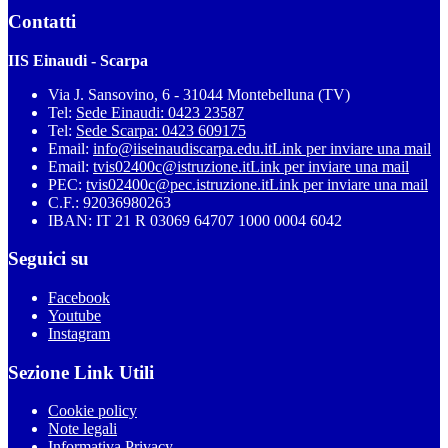
Contatti
IIS Einaudi - Scarpa
Via J. Sansovino, 6 - 31044 Montebelluna (TV)
Tel:
Sede Einaudi: 0423 23587
Tel:
Sede Scarpa: 0423 609175
Email:
info@iiseinaudiscarpa.edu.it
Link per inviare una mail
Email:
tvis02400c@istruzione.it
Link per inviare una mail
PEC:
tvis02400c@pec.istruzione.it
Link per inviare una mail
C.F.: 92036980263
IBAN: IT 21 R 03069 64707 1000 0004 6042
Seguici su
Facebook
Youtube
Instagram
Sezione Link Utili
Cookie policy
Note legali
Informativa Privacy