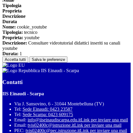
Nome
Tipologia
Proprieta
Descrizione
Durata
Nome:
cookie_youtube
Tipologia:
tecnico
Proprieta:
youtube
Descrizione:
Consultare videotutorial didattici inseriti su canali
youtube
Durata:
1
Accetta tutti
Salva le preferenze
IIS Einaudi - Scarpa
Contatti
IIS Einaudi - Scarpa
Via J. Sansovino, 6 - 31044 Montebelluna (TV)
Tel:
Sede Einaudi: 0423 23587
Tel:
Sede Scarpa: 0423 609175
Email:
info@iiseinaudiscarpa.edu.it
Link per inviare una mail
Email:
tvis02400c@istruzione.it
Link per inviare una mail
PEC:
tvis02400c@pec.istruzione.it
Link per inviare una mail