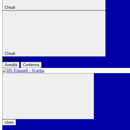
Chiudi
Chiudi
Conferma
Annulla
Conferma
close