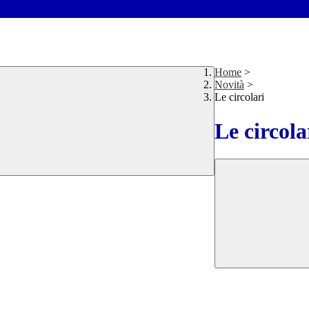
Home
>
Novità
>
Le circolari
Le circola