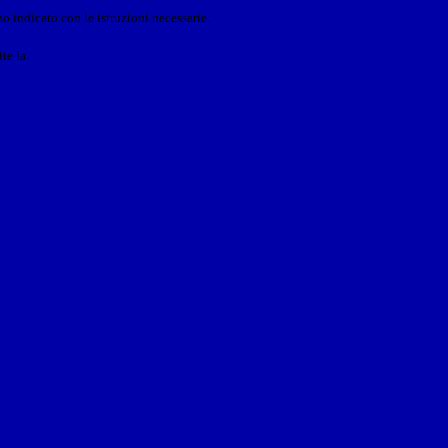
o indicato con le istruzioni necessarie.
ite la
Login Spaggiari