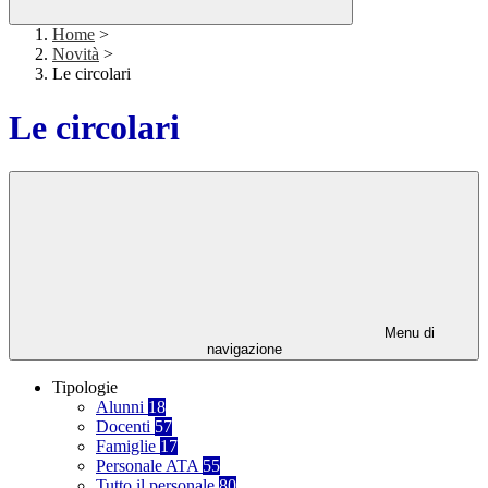
Home
>
Novità
>
Le circolari
Le circolari
Menu di
navigazione
Tipologie
Alunni
18
Docenti
57
Famiglie
17
Personale ATA
55
Tutto il personale
80