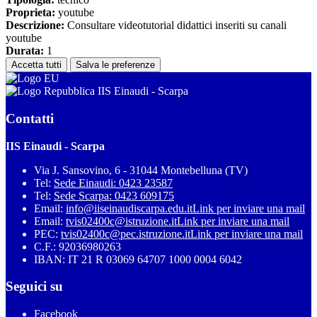
Proprieta:
youtube
Descrizione:
Consultare videotutorial didattici inseriti su canali
youtube
Durata:
1
Accetta tutti
Salva le preferenze
IIS Einaudi - Scarpa
Contatti
IIS Einaudi - Scarpa
Via J. Sansovino, 6 - 31044 Montebelluna (TV)
Tel:
Sede Einaudi: 0423 23587
Tel:
Sede Scarpa: 0423 609175
Email:
info@iiseinaudiscarpa.edu.it
Link per inviare una mail
Email:
tvis02400c@istruzione.it
Link per inviare una mail
PEC:
tvis02400c@pec.istruzione.it
Link per inviare una mail
C.F.: 92036980263
IBAN: IT 21 R 03069 64707 1000 0004 6042
Seguici su
Facebook